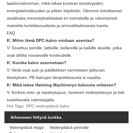
laadunvalvonnan, mikä takaa korkean kestävyyden,
energiatehokkuuden ja pitkän käyttöiän. Olemme toimittaneet
asiakkaita menestyksekkäästi eri toimialoille ja rakentaneet
mainetta luotettavuudesta ja ammattitaitoisesta tuesta.
FAQ
K: Mihin tämä DPC-kalvo voidaan asentaa?
V: Soveltuu seinille, lattioille, kellareille ja kaikille alueille, jotka
ovat alttiita nousevalle kosteudelle.
K: Kuinka kalvo asennetaan?
V: Vedä osat auki ja päällekkäin varmistaen jatkuvan
tiivistyksen; PE-kalvojen lämpöhitsausta ei vaadita.
K: Mikä tekee Haiming Machineryn kalvosta erilaisen?
V: Korkea veto- ja repäisylujuus, tasainen vedenpitävyys ja tuki
luotettavalta valmistajalta.
Hot Tags: DPC vedenpitävä kalvo
Aiheeseen liittyvä luokka
Vedenpitävä teippi
Vedenpitävä pinnoite