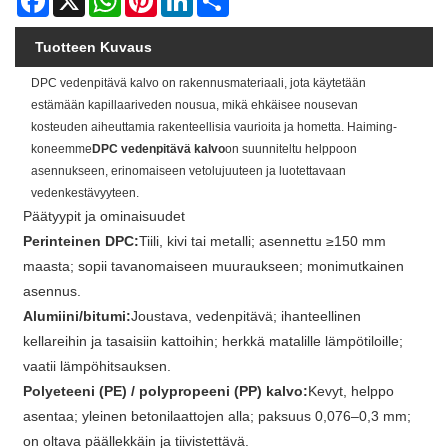
Tuotteen Kuvaus
DPC vedenpitävä kalvo on rakennusmateriaali, jota käytetään
estämään kapillaariveden nousua, mikä ehkäisee nousevan
kosteuden aiheuttamia rakenteellisia vaurioita ja hometta. Haiming-
koneemme
DPC vedenpitävä kalvo
on suunniteltu helppoon
asennukseen, erinomaiseen vetolujuuteen ja luotettavaan
vedenkestävyyteen.
Päätyypit ja ominaisuudet
Perinteinen DPC:
Tiili, kivi tai metalli; asennettu ≥150 mm
maasta; sopii tavanomaiseen muuraukseen; monimutkainen
asennus.
Alumiini/bitumi:
Joustava, vedenpitävä; ihanteellinen
kellareihin ja tasaisiin kattoihin; herkkä matalille lämpötiloille;
vaatii lämpöhitsauksen.
Polyeteeni (PE) / polypropeeni (PP) kalvo:
Kevyt, helppo
asentaa; yleinen betonilaattojen alla; paksuus 0,076–0,3 mm;
on oltava päällekkäin ja tiivistettävä.