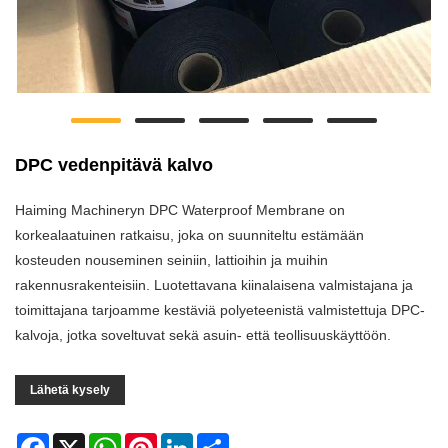
DPC vedenpitävä kalvo
Haiming Machineryn DPC Waterproof Membrane on
korkealaatuinen ratkaisu, joka on suunniteltu estämään
kosteuden nouseminen seiniin, lattioihin ja muihin
rakennusrakenteisiin. Luotettavana kiinalaisena valmistajana ja
toimittajana tarjoamme kestäviä polyeteenistä valmistettuja DPC-
kalvoja, jotka soveltuvat sekä asuin- että teollisuuskäyttöön.
Lähetä kysely
Facebook
X
WhatsApp
Pinterest
LinkedIn
Share