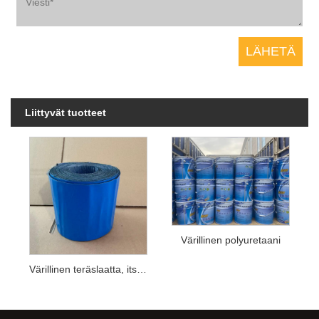
Liittyvät tuotteet
Värillinen polyuretaani
Värillinen teräslaatta, itsekiinnittyvä eristys, vedenpitävä kalvo