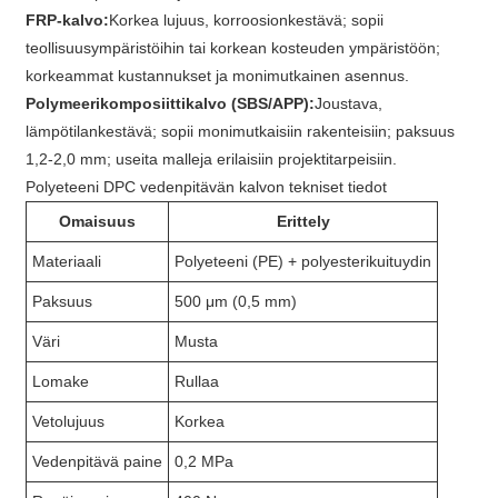
FRP-kalvo:
Korkea lujuus, korroosionkestävä; sopii
teollisuusympäristöihin tai korkean kosteuden ympäristöön;
korkeammat kustannukset ja monimutkainen asennus.
Polymeerikomposiittikalvo (SBS/APP):
Joustava,
lämpötilankestävä; sopii monimutkaisiin rakenteisiin; paksuus
1,2-2,0 mm; useita malleja erilaisiin projektitarpeisiin.
Polyeteeni DPC vedenpitävän kalvon tekniset tiedot
Omaisuus
Erittely
Materiaali
Polyeteeni (PE) + polyesterikuituydin
Paksuus
500 μm (0,5 mm)
Väri
Musta
Lomake
Rullaa
Vetolujuus
Korkea
Vedenpitävä paine
0,2 MPa