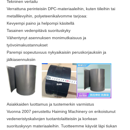
Tekninen vertailu
Verrattuna perinteisiin DPC-materiaaleihin, kuten tiileihin tai
metallilevyihin, polyeteenikalvomme tarjoaa:
Kevyempi paino ja helpompi käsitellä
Tasainen vedenpitävä suorituskyky
Vähentynyt asennuksen monimutkaisuus ja
työvoimakustannukset
Parempi sopeutuvuus nykyaikaisiin peruskorjauksiin ja
jälkiasennuksiin
Asiakkaiden luottamus ja tuotemerkin varmistus
Vuonna 2007 perustettu Haiming Machinery on erikoistunut
vedeneristyskalvojen tuotantolaitteisiin ja korkean
suorituskyvyn materiaaleihin. Tuotteemme käyvät läpi tiukan