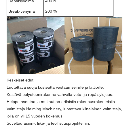
Repäisyvoima
400 N
Break-venymä
200 %
Keskeiset edut
Luotettava suoja kosteutta vastaan ​​seinille ja lattioille.
Kestävä polyeteenirakenne vahvalla veto- ja repäisylujuus.
Helppo asentaa ja mukauttaa erilaisiin rakennusrakenteisiin.
Valmistaja Haiming Machinery, luotettava kiinalainen valmistaja,
jolla on yli 15 vuoden kokemus.
Soveltuu asuin-, liike- ja teollisuusprojekteihin.